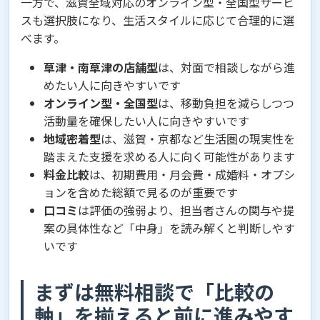
一方で、滋賀全域対応のオンライン型・全国型サービ
スも選択肢になり、生活スタイルに応じて合理的に選
べます。
草津・南草津の店舗型
は、対面で相談しながら進
めたい人に向きやすいです
オンライン型・全国型
は、移動負担を減らしつつ
活動量を確保したい人に向きやすいです
地域密着型
は、滋賀・京都など生活圏の現実性を
踏まえた支援を求める人に向く可能性があります
料金比較
は、初期費用・月会費・成婚料・オプシ
ョンを含めた総額で見るのが重要です
口コミ
は評価の強弱より、担当者さんの関与や提
案の具体性など「中身」を読み解くと判断しやす
いです
まずは無料相談で「比較の
軸」を揃えると前に進みやす