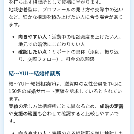
を打ち出す相談所として候補に挙がります。
地域密着型は、プロフィールの見せ方や交際中の迷い
など、細かな相談を積み上げたい人に合う場合があり
ます。
向きやすい人
：活動中の相談頻度を上げたい人、
地元での婚活にこだわりたい人
確認したい点
：サポートの具体（添削、振り返
り、交際フォロー）、料金の総額感
結〜YUI〜結婚相談所
結〜YUI〜結婚相談所は、滋賀県の女性会員を中心に
150名の成婚サポート実績を訴求しているとされてい
ます。
実績の示し方は相談所ごとに異なるため、
成婚の定義
や
支援の範囲
も合わせて確認すると比較しやすいで
す。
向きやすい人
：実績のある相談所を軸に検討した