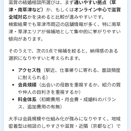
滋賀の結婚相談所選びは、まず
通いやすい拠点（草
津・南草津など）
か、もしくは
オンライン中心で滋賀
全域対応
かを決めると比較が進みやすいです。
検索結果でも草津市周辺の店舗情報が多く、特に南草
津・草津エリアが候補地として集中的に挙がりやすい
傾向があります。
そのうえで、次の3点で候補を絞ると、納得感のある
選択になりやすいと考えられます。
アクセス性
（駅近、仕事帰りに寄れる、面談頻度
に耐えられる）
会員規模
（出会いの母数を重視するか、紹介の質
や仲人の目利きを重視するか）
料金体系
（初期費用・月会費・成婚料のバラン
ス、追加費用の有無）
大手は会員規模や仕組み化が強みになりやすく、地域
密着型は相談のしやすさや滋賀・近隣（京都など）で