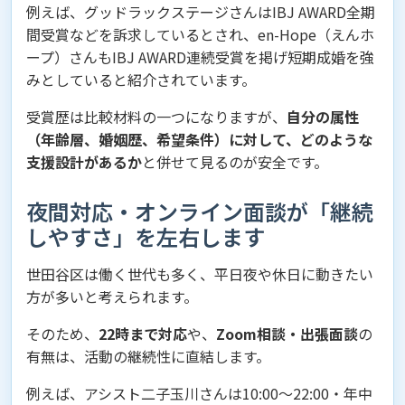
例えば、グッドラックステージさんはIBJ AWARD全期
間受賞などを訴求しているとされ、en-Hope（えんホ
ープ）さんもIBJ AWARD連続受賞を掲げ短期成婚を強
みとしていると紹介されています。
受賞歴は比較材料の一つになりますが、
自分の属性
（年齢層、婚姻歴、希望条件）に対して、どのような
支援設計があるか
と併せて見るのが安全です。
夜間対応・オンライン面談が「継続
しやすさ」を左右します
世田谷区は働く世代も多く、平日夜や休日に動きたい
方が多いと考えられます。
そのため、
22時まで対応
や、
Zoom相談・出張面談
の
有無は、活動の継続性に直結します。
例えば、アシスト二子玉川さんは10:00〜22:00・年中