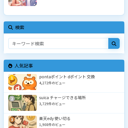
検索
人気記事
pontaポイント dポイント 交換
1
4,272件のビュー
suica チャージできる場所
2
3,729件のビュー
楽天edy 使い切る
3
1,908件のビュー