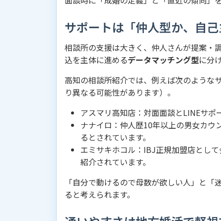
面談時に「成婚の定義」と「直近の傾向」
サポートは「仲人型か、自己
相談所の支援は大きく、仲人さんが提案・
込を主体に進める
データマッチング型
に分
高知の相談所紹介では、例えば次のような
り異なる可能性があります）。
アスマリ高知店：対面面談とLINEサ
ナナイロ：仲人歴10年以上の男女カウ
るとされています。
エミサキホコル：IBJ正規加盟店とし
紹介されています。
「自分で動けるので母数が欲しい人」と「
ると考えられます。