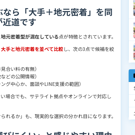
ぶなら「大手＋地元密着」を同
が近道です
と地元密着型が混在している
点が特徴とされています。
、
大手と地元密着を並べて比較
し、次の3点で候補を絞
お見合い料の有無）
数などの公開情報）
ング中心か、面談やLINE支援の範囲）
ない場合でも、サテライト拠点やオンラインで対応し
けられるか」も、現実的な選択の分かれ目になります。