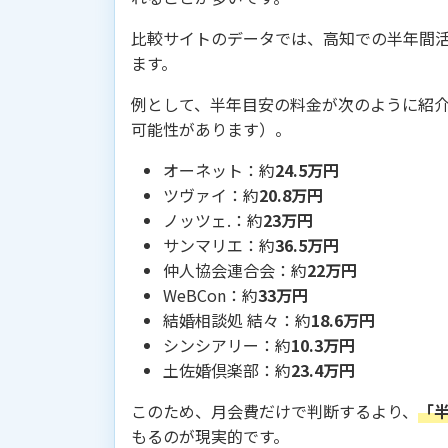
比較サイトのデータでは、高知での半年間
ます。
例として、半年目安の料金が次のように紹
可能性があります）。
オーネット：約
24.5万円
ツヴァイ：約
20.8万円
ノッツェ.：約
23万円
サンマリエ：約
36.5万円
仲人協会連合会：約
22万円
WeBCon：約
33万円
結婚相談処 結々：約
18.6万円
シンシアリー：約
10.3万円
土佐婚倶楽部：約
23.4万円
このため、月会費だけで判断するより、
「
もるのが現実的です。