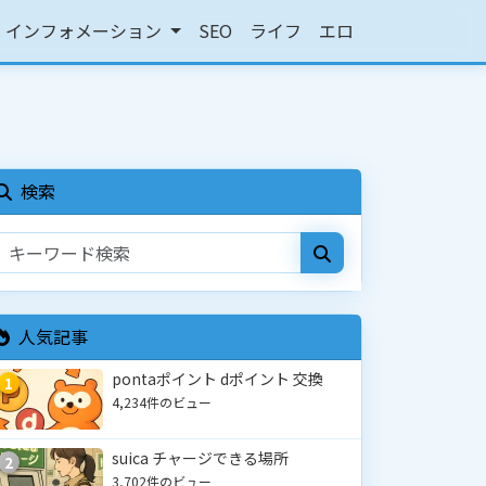
インフォメーション
SEO
ライフ
エロ
検索
人気記事
pontaポイント dポイント 交換
1
4,234件のビュー
suica チャージできる場所
2
3,702件のビュー