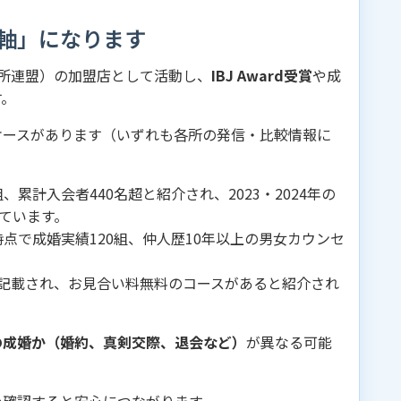
軸」になります
談所連盟）の加盟店として活動し、
IBJ Award受賞
や成
す。
ケースがあります（いずれも各所の発信・比較情報に
、累計入会者440名超と紹介され、2023・2024年の
れています。
月時点で成婚実績120組、仲人歴10年以上の男女カウンセ
と記載され、お見合い料無料のコースがあると紹介され
の成婚か（婚約、真剣交際、退会など）
が異なる可能