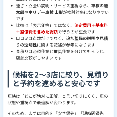
速さ・立会い説明・サービス重視なら、
車検の速
太郎
や
ホリデー車検 山形
が検討対象になりやすい
です
比較は「表示価格」ではなく、
法定費用＋基本料
＋整備費を含めた総額
で行うのが重要です
口コミは点数だけでなく、
追加整備の説明や見積
りの透明性
に関する記述が参考になります
見積りは必須作業と推奨作業を分けてもらうと、
店舗比較がしやすいです
候補を2〜3店に絞り、見積り
と予約を進めると安心です
車検は「どこが絶対に正解」と言い切りにくく、車の
状態や重視点で最適解が変わります。
そのため、まずは目的を「安さ優先」「短時間優先」