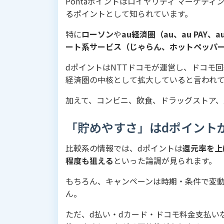
Pontaポイントはロイヤリティ マーケティ
るポイントとして知られています。
特に
ローソン
や
au経済圏（au、au PAY
ート系サービス（じゃらん、ホットペッパ
dポイントはNTTドコモが運営し、ドコモ
経済圏の中核として拡大していると言われ
加えて、コンビニ、飲食、ドラッグストア、
「貯めやすさ」はdポイント
比較系の情報では、dポイントは
還元率を上
程度も狙える
といった論調が見られます。
もちろん、キャンペーンは時期・条件で変
ん。
ただ、d払い・dカード・ドコモ料金支払い