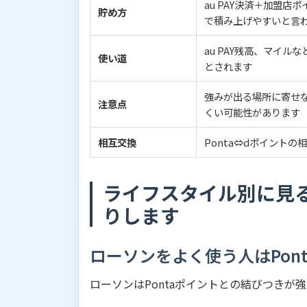
au PAY決済＋加盟店
貯め方
で積み上げやすいと言
au PAY残高、マイル
使い道
とされます
強みが出る場所に寄せ
注意点
くい可能性があります
相互交換
Ponta⇔dポイントの
ライフスタイル別に見
りします
ローソンをよく使う人はPon
ローソンはPontaポイントとの結びつきが