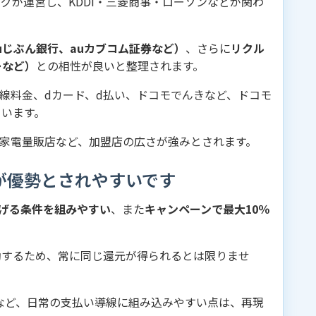
ングが運営し、KDDI・三菱商事・ローソンなどが関わ
、auじぶん銀行、auカブコム証券など）
、さらに
リクル
ーなど）
との相性が良いと整理されます。
回線料金、dカード、d払い、ドコモでんきなど、ドコモ
ています。
家電量販店など、加盟店の広さが強みとされます。
が優勢とされやすいです
げる条件を組みやすい
、また
キャンペーンで最大10％
動するため、常に同じ還元が得られるとは限りませ
など、日常の支払い導線に組み込みやすい点は、再現